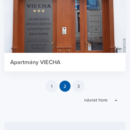
Apartmány VIECHA
1
2
3
návrat hore