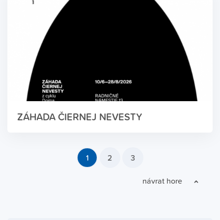
ZÁHADA ČIERNEJ NEVESTY
1
2
3
návrat hore