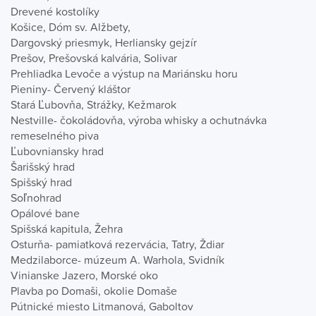
Drevené kostolíky
Košice, Dóm sv. Alžbety,
Dargovský priesmyk, Herliansky gejzír
Prešov, Prešovská kalvária, Solivar
Prehliadka Levoče a výstup na Mariánsku horu
Pieniny- Červený kláštor
Stará Ľubovňa, Strážky, Kežmarok
Nestville- čokoládovňa, výroba whisky a ochutnávka
remeselného piva
Ľubovniansky hrad
Šarišský hrad
Spišský hrad
Soľnohrad
Opálové bane
Spišská kapitula, Žehra
Osturňa- pamiatková rezervácia, Tatry, Ždiar
Medzilaborce- múzeum A. Warhola, Svidník
Vinianske Jazero, Morské oko
Plavba po Domaši, okolie Domaše
Pútnické miesto Litmanová, Gaboltov