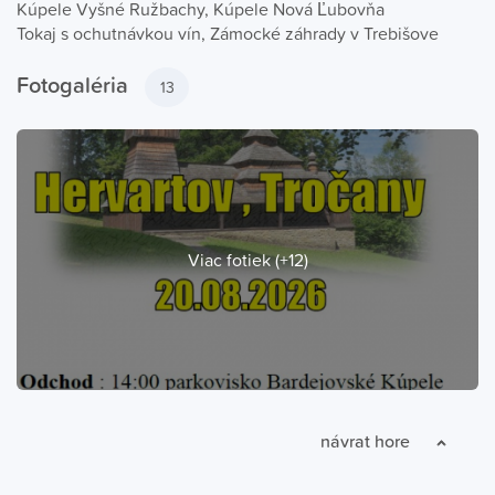
Kúpele Vyšné Ružbachy, Kúpele Nová Ľubovňa
Tokaj s ochutnávkou vín, Zámocké záhrady v Trebišove
Fotogaléria
13
Viac fotiek (+12)
návrat hore