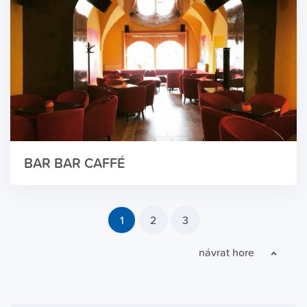
BAR BAR CAFFÉ
1
2
3
návrat hore