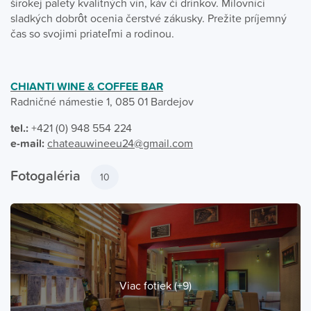
širokej palety kvalitných vín, káv či drinkov. Milovníci
sladkých dobrôt ocenia čerstvé zákusky. Prežite príjemný
čas so svojimi priateľmi a rodinou.
CHIANTI WINE & COFFEE BAR
Radničné námestie 1, 085 01 Bardejov
tel.:
+421 (0) 948 554 224
e-mail:
chateauwineeu24@gmail.com
Fotogaléria
10
Viac fotiek (+9)