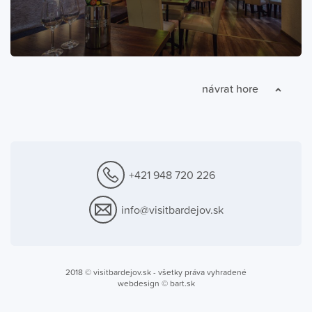
návrat hore
+421 948 720 226
info@visitbardejov.sk
2018 ©
visitbardejov.sk
- všetky práva vyhradené
webdesign ©
bart.sk