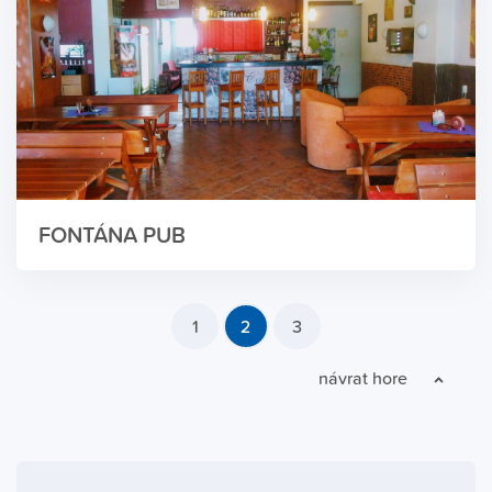
FONTÁNA PUB
1
2
3
návrat hore