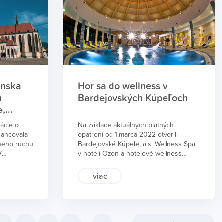
ktívne
dejove a v
eľ (OOCR)
 Jančošek
enska
Hor sa do wellness v
ú
Bardejovských Kúpeľoch
e,
ácie o
Na základe aktuálnych platných
nancovala
opatrení od 1.marca 2022 otvorili
vného ruchu
Bardejovské Kúpele, a.s. Wellness Spa
V
v hoteli Ozón a hotelové wellness
né verzie
v hoteli Alexander aj pre verejnosť.
 pripravujú
Okrem ubytovaných na relaxačných a
viac
e jedna hra
liečebných pobytoch, ktoré majú
y je aj
návštevu wellness už väčšinou
. Informuje
zahrnutú v cene, si tak môžu užívať za
“ –
poplatok bazény, saunový svet,
masáže, ale aj fitness i externí