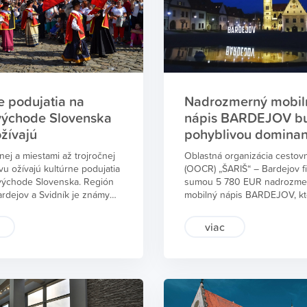
konať nebude. Informuje
omicko-obchodná riaditeľka
ých kúpeľov, a.s., Tamara
.
e podujatia na
Nadrozmerný mobil
východe Slovenska
nápis BARDEJOV b
žívajú
pohyblivou domina
nej a miestami až trojročnej
Oblastná organizácia cesto
u ožívajú kultúrne podujatia
(OOCR) „ŠARIŠ“ – Bardejov f
východe Slovenska. Región
sumou 5 780 EUR nadrozme
rdejov a Svidník je známy
mobilný nápis BARDEJOV, kt
ým osobitosťami rusínskej
úvod zložili v piatok 22.aprí
 až do stredoveku siahajúcej
Radničnom námestí v Bardej
viac
ardejovského jarmoku. Okrem
je vysoký 2,185 m, výška jed
núka celú škálu športového
písmen je 1,909 m, šírka nápi
ristiky, wellness a kúpeľných
m a zhotovila ho firma KOVMA
raktívnej histórie. Informuje
Svidník, ktorá už v minulosti 
teľ Oblastnej organizácie
nadrozmerný nadpis SVIDNÍ
o ruchu (OOCR) „ŠARIŠ“ –
nápisu BARDEJOV je, že sa d