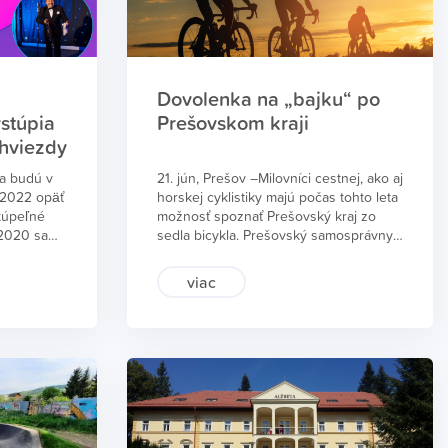
Dovolenka na „bajku“ po
stúpia
Prešovskom kraji
hviezdy
a budú v
21. jún, Prešov –Milovníci cestnej, ako aj
a 2022 opäť
horskej cyklistiky majú počas tohto leta
kúpeľné
možnosť spoznať Prešovský kraj zo
 2020 sa
sedla bicykla. Prešovský samosprávny
len v
kraj spoločne s Krajskou organizáciou
 deň.
cestovného ruchu Severovýchod
viac
ri Kúpeľnej
Slovenska prichádzajú s kampaňou
 do 21.30
Dovolenka na „bajku“ po Prešovskom
m, ktorého
kraji.
lovenských
vať hostí
úbor
 duo
nco
kupina