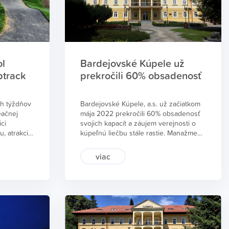
avicke,
č, Old
holí
sa
Montany
ol
Bardejovské Kúpele už
omicko-
ptrack
prekročili 60% obsadenosť
vských
vá.
h týždňov
Bardejovské Kúpele, a.s. už začiatkom
eačnej
mája 2022 prekročili 60% obsadenosť
ci
svojich kapacít a záujem verejnosti o
u, atrakciu
kúpeľnú liečbu stále rastie. Manažment
Pumptrack
kúpeľov predpokladá, že v júni bude
itálové
obsadenosť viac než 70% a v júli,
viac
auguste a septembri by mohli byt
Bardejov v
kapacity takmer plne vyťažené. V lete
Radomír
by sa tak dostali na úroveň pred
RIŠ“-
covidovou krízou, čo by bolo
porovnateľné z obsadenosťou z leta
roku 2019. Ani to však nezmaže straty
zo začiatku tohto a predchádzajúcich