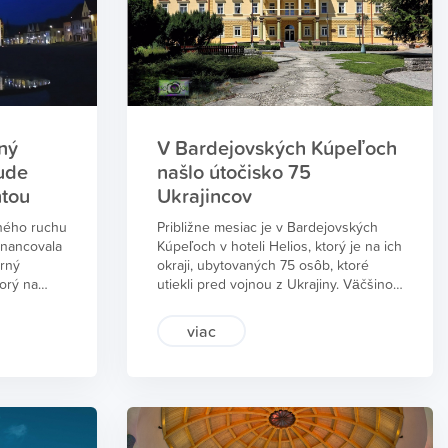
dvoch rokov, spôsobené
protipandemickými opatreniami.
Informuje o tom ekonomicko-obchodná
riaditeľka Bardejovských Kúpeľov, a.s.,
Tamara Šatanková.
ný
V Bardejovských Kúpeľoch
ude
našlo útočisko 75
ntou
Ukrajincov
vného ruchu
Približne mesiac je v Bardejovských
inancovala
Kúpeľoch v hoteli Helios, ktorý je na ich
rný
okraji, ubytovaných 75 osôb, ktoré
orý na
utiekli pred vojnou z Ukrajiny. Väčšinou
la 2022 na
ide o bývalých klientov
ove. Nápis
a spolupracovníkov Bardejovských
viac
notlivých
Kúpeľov, a.s. aj s ich rodinnými
su je 9,75
príslušníkmi. Sú to hlavne ženy s deťmi,
K, s.r.o.
ale aj staršie ženy. Informovala o tom
zhotovila aj
ekonomicko-obchodná riaditeľka
K. Výhodou
Bardejovských Kúpeľov a.s. Tamara
á a aj sa
Šatanková.