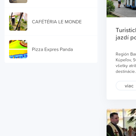
CAFÉTÉRIA LE MONDE
Turisti
jazdí p
Pizza Expres Panda
Región Ba
Kúpeľov, S
všetky atri
destinácie.
lokalita pr
k tomu aj t
viac
premáva na
Bardejovsk
Dráčik 17.j
do konca p
bude tento
jazdí turis
trase do Ú
Radomír Ja
organizác