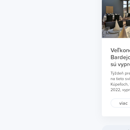
Bardejov 
Veľkon
Bardej
sú vyp
Týždeň pr
na tieto s
Kúpeľoch, v
2022, vypr
z najobsad
skvelý rek
viac
s tradičný
večerom ľ
programom
2022 otvor
verejnosť, 