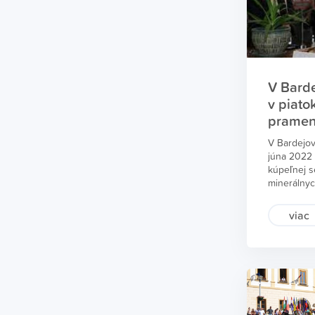
„ŠARIŠ“ – 
V Bard
v piato
prame
V Bardejov
júna 2022 
kúpeľnej 
minerálny
v priestor
požehnajú
viac
pramene zá
v okrese B
gréckokato
a evanjelic
minulých r
však v pri
kúpaliska B