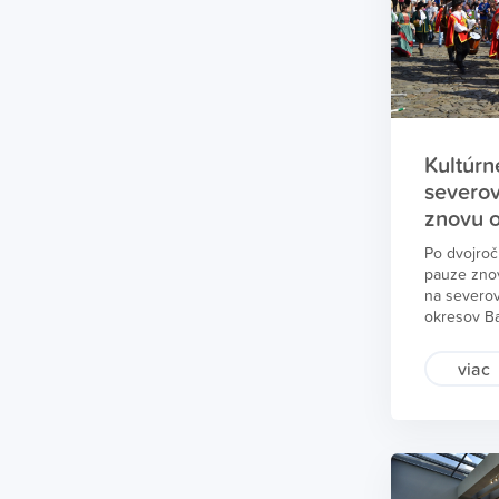
tento rok 
o tom ekon
Bardejovsk
Šatanková
Kultúrn
severo
znovu o
Po dvojroč
pauze znov
na severo
okresov Ba
predovšetk
kultúry, či
viac
tradície B
kultúry po
vyžitia, tu
aktivít a at
o tom riadi
cestovnéh