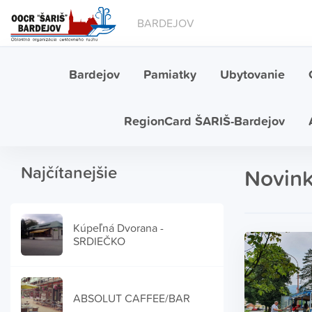
BARDEJOV
Bardejov
Pamiatky
Ubytovanie
RegionCard ŠARIŠ-Bardejov
Najčítanejšie
Novin
Kúpeľná Dvorana -
SRDIEČKO
ABSOLUT CAFFEE/BAR