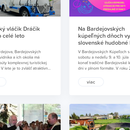
cký vláčik Dráčik
Na Bardejovských
o celé leto
kúpeľných dňoch vy
slovenské hudobné 
rdejova, Bardejovských
V Bardejovských Kúpeľoch s
vidníka a ich okolia má
sobotu a nedeľu 9. a 10. júl
búty komplexnej turistickej
konať tradičné Bardejovské 
 V lete je to zvlášť atraktívna
dni v plnom formáte. V roku
e rodiny s deťmi. Prispieva
neuskutočnili a v roku 2021 
uristický vláčik Dráčik, ktorý
skrátenej forme ako Kúpeľný
viac
 okružnej trase Bardejov-
Návštevníkov čaká v Areáli p
é Kúpele. Vlani mal Vláčik
Dvorane každý deň od 15.00
úla 2021 premiéru a jazdil až
hod. bohatý kultúrny progra
rázdnin. Pretože sa osvedčil,
súčasťou budú vystúpenia s
 rok pokračovať. Podobne
umelcov. V sobotu budú zabá
tický vláčik aj vo Svidníku na
FS Hažlinčanka, spevácky s
dolia smrti. Informuje o tom
Gaštanka, klavírno spevácke
nčošek, riaditeľ oblastnej
Christián a Bronislava, flame
ie cestovného ruchu (OOCR)
gitarová show Duo Farsa a s