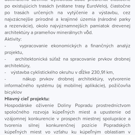
po existujúcich trasách (vrátane trasy EuroVelo), čiastočne
po trasách určených na vytýčenie a výstavbu, cez
najvzácnejšie prírodné a krajinné územia (národné parky
a rezervácie), okolo najvýznamnejších pamiatok drevenej
architektúry a prameňov minerálnych vôd.
Aktivity:
- vypracovanie ekonomických a finančných analýz
projektu,
- architektonická súťaž na spracovanie prvkov drobnej
architektúry,
- výstavba cyklistického okruhu v dĺžke 230,91 km,
- nákup prvkov drobnej architektúry, vytvorenie
informačného systému (aj mobilnej aplikácie), požičovňa
bicyklov
Hlavný cieľ projektu:
Hospodárske oživenie Doliny Popradu prostredníctvom
spoločného rozvoja kúpeľných miest a upustenie od
vzájomnej konkurencie v prospech miestnej spolupráce a
tvorenia silnej konkurenčnej pozície Popradských
kúpeľných miest vo vzťahu ku kúpeľným oblastiam v