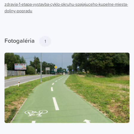
zdravia-1-etapa-vystavba-cyklo-okruhu-spajajuceho-kupelne-miesta-
doliny-popradu
Fotogaléria
1