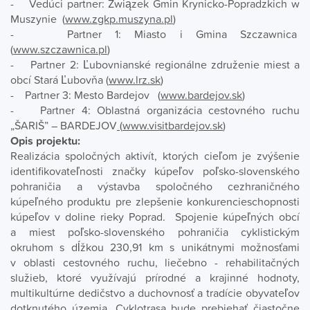
- Vedúci partner: Związek Gmin Krynicko-Popradzkich w
Muszynie
(
www.zgkp.muszyna.pl
)
- Partner 1: Miasto i Gmina Szczawnica
(
www.szczawnica.pl
)
- Partner 2: Ľubovnianské regionálne združenie miest a
obcí Stará Ľubovňa
(
www.lrz.sk
)
- Partner 3: Mesto Bardejov
(
www.bardejov.sk
)
- Partner 4: Oblastná organizácia cestovného ruchu
„ŠARIŠ” – BARDEJOV
(
www.visitbardejov.sk
)
Opis projektu:
Realizácia spoločných aktivít, ktorých cieľom je zvýšenie
identifikovateľnosti značky kúpeľov poľsko-slovenského
pohraničia a výstavba spoločného cezhraničného
kúpeľného produktu pre zlepšenie konkurencieschopnosti
kúpeľov v doline rieky Poprad. Spojenie kúpeľných obcí
a miest poľsko-slovenského pohraničia cyklistickým
okruhom s dĺžkou 230,91 km s unikátnymi možnosťami
v oblasti cestovného ruchu, liečebno - rehabilitačných
služieb, ktoré využívajú prírodné a krajinné hodnoty,
multikultúrne dedičstvo a duchovnosť a tradície obyvateľov
dotknutého územia. Cyklotrasa bude prebiehať čiastočne