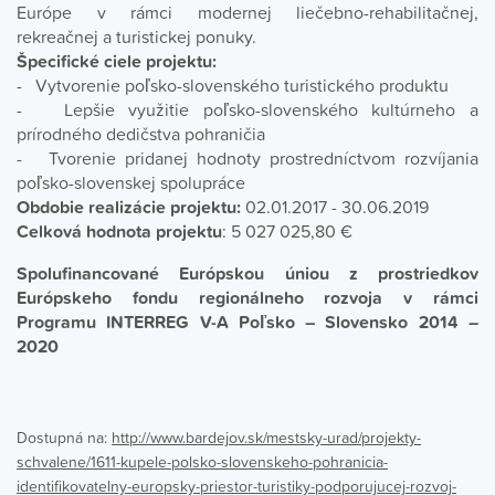
Európe v rámci modernej liečebno-rehabilitačnej,
rekreačnej a turistickej ponuky.
Špecifické ciele projektu:
- Vytvorenie poľsko-slovenského turistického produktu
- Lepšie využitie poľsko-slovenského kultúrneho a
prírodného dedičstva pohraničia
- Tvorenie pridanej hodnoty prostredníctvom rozvíjania
poľsko-slovenskej spolupráce
Obdobie realizácie projektu:
02.01.2017 - 30.06.2019
Celková hodnota projektu
: 5 027 025,80 €
Spolufinancované Európskou úniou z prostriedkov
Európskeho fondu regionálneho rozvoja v rámci
Programu INTERREG V-A Poľsko – Slovensko 2014 –
2020
Dostupná na:
http://www.bardejov.sk/mestsky-urad/projekty-
schvalene/1611-kupele-polsko-slovenskeho-pohranicia-
identifikovatelny-europsky-priestor-turistiky-podporujucej-rozvoj-