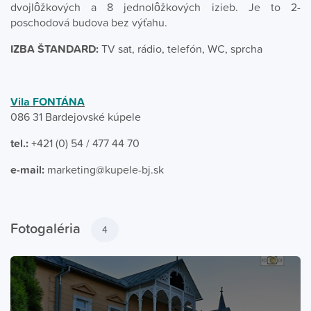
dvojlôžkových a 8 jednolôžkových izieb. Je to 2-
poschodová budova bez výťahu.
IZBA ŠTANDARD:
TV sat, rádio, telefón, WC, sprcha
Vila FONTÁNA
086 31 Bardejovské kúpele
tel.:
+421 (0) 54 / 477 44 70
e-mail:
marketing@kupele-bj.sk
Fotogaléria
4