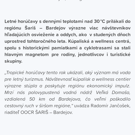
Letné horúčavy s dennými teplotami nad 30 °C prilákali do
regiónu Šariš – Bardejov výrazne viac návštevníkov
hľadajúcich osvieženie a oddych, ako v studených dňoch
uprostred tohtoročného leta. Kúpaliská a wellness centrá,
spolu s historickými pamiatkami a cyklotrasami sa stali
hlavným magnetom pre rodiny, jednotlivcov i turistické
skupiny.
„Tropické horúčavy tento rok ukázali, aký význam má voda
pre letný turizmus. Návštevnosť kúpalísk a wellness centier
výrazne stúpla a poskytuje regiónu ekonomický impulz.
Mrzí nás polovypustená vodná nádrž Veľká Domaša,
vzdialená 50 km od Bardejova, čo veľmi poškodilo
cestovný ruch v širšom regióne,“
uvádza Radomír Jančošek,
riaditeľ OOCR ŠARIŠ – Bardejov.