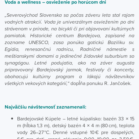
Voda a wellness – osvieženie po horúcom dni
„Severovýchod Slovenska sa počas záveru leta stal rajom
vodných atrakcií. Voda je univerzálnym osviežením po dni
strávenom v prírode, na bicykli či pri objavovaní kultúrnych
pamiatok. Historické centrum Bardejova, zapísané na
zozname UNESCO, zasa ponúka gotickú Baziliku sv.
Egídia, renesančnú radnicu, Radničné námestie s
meštianskymi domami a jedinečné židovské suburbium so
synagógou. Letné podujatia, ako na záver augusta
pripravovaný Bardejovský jarmok, festivaly či koncerty,
obohacujú kultúrny program a lákajú návštevníkov
všetkých vekových kategórií,“
dopĺňa ponuku R. Jančošek.
Najväčšiu návštevnosť zaznamenali:
Bardejovské Kúpele – letné kúpalisko: bazén 33 × 15
m (hĺbka 1,3 m), detský bazén 4 × 4 m (80 cm), teplota
vody 26–27 °C. Denné vstupné 10 € pre dospelých,