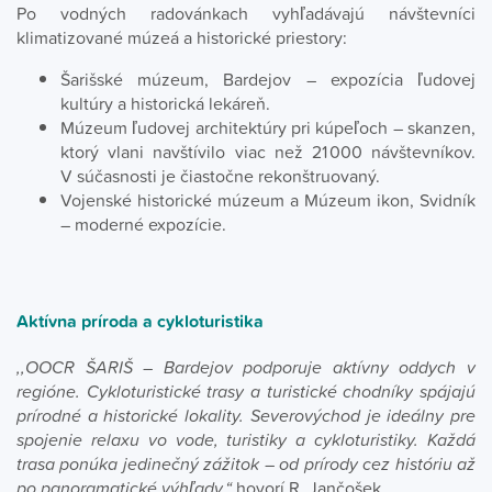
Po vodných radovánkach vyhľadávajú návštevníci
klimatizované múzeá a historické priestory:
Šarišské múzeum, Bardejov – expozícia ľudovej
kultúry a historická lekáreň.
Múzeum ľudovej architektúry pri kúpeľoch – skanzen,
ktorý vlani navštívilo viac než 21 000 návštevníkov.
V súčasnosti je čiastočne rekonštruovaný.
Vojenské historické múzeum a Múzeum ikon, Svidník
– moderné expozície.
Aktívna príroda a cykloturistika
,,OOCR ŠARIŠ – Bardejov podporuje aktívny oddych v
regióne. Cykloturistické trasy a turistické chodníky spájajú
prírodné a historické lokality. Severovýchod je ideálny pre
spojenie relaxu vo vode, turistiky a cykloturistiky. Každá
trasa ponúka jedinečný zážitok – od prírody cez históriu až
po panoramatické výhľady,“
hovorí R. Jančošek.