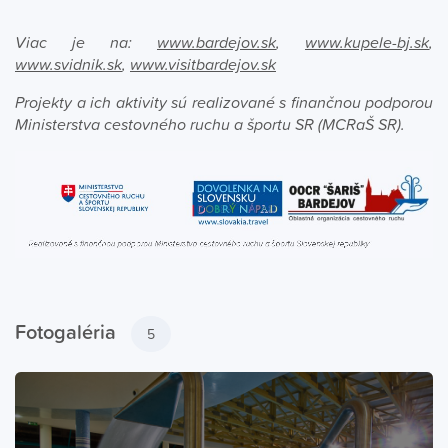
Viac je na:
www.bardejov.sk
,
www.kupele-bj.sk
,
www.svidnik.sk
,
www.visitbardejov.sk
Projekty a ich aktivity sú realizované s finančnou podporou
Ministerstva cestovného ruchu a športu SR (MCRaŠ SR).
Fotogaléria
5