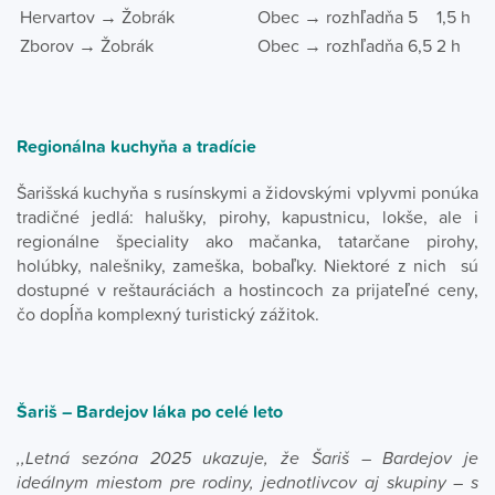
Hervartov → Žobrák
Obec → rozhľadňa
5
1,5 h
Zborov → Žobrák
Obec → rozhľadňa
6,5
2 h
Regionálna kuchyňa a tradície
Šarišská kuchyňa s rusínskymi a židovskými vplyvmi ponúka
tradičné jedlá: halušky, pirohy, kapustnicu, lokše, ale i
regionálne špeciality ako mačanka, tatarčane pirohy,
holúbky, nalešniky, zameška, bobaľky. Niektoré z nich sú
dostupné v reštauráciách a hostincoch za prijateľné ceny,
čo dopĺňa komplexný turistický zážitok.
Šariš – Bardejov láka po celé leto
,,Letná sezóna 2025 ukazuje, že Šariš – Bardejov je
ideálnym miestom pre rodiny, jednotlivcov aj skupiny – s