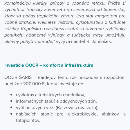
kombináciou kultúry, prírody a vodného relaxu. Príďte si
vychutnať tropický záver leta na severovýchod Slovenska,
ktorý sa počas tropického záveru leta stal magnetom pre
vodné atrakcie, wellness, históriu, cykloturistiku a kultúrne
zážitky. Kúpaliská a wellness centrá sú otvorené, vyhliadky
ponúkajú nádherné výhľady a turistické trasy umožňujú
aktívny pohyb v prírode,“
vyzýva riaditeľ R. Jančošek.
Investície OOCR – komfort a infraštruktúra
OOCR ŠARIŠ – Bardejov tento rok hospodári s rozpočtom
približne 200 000 €, ktorý investuje do:
cyklotrás a turistických chodníkov,
informačných tabúľ a oddychových zón,
vyhliadkových veží (Berzewiczova veža),
nabíjacích staníc pre elektrobicykle, altánkov a
fotopointov.