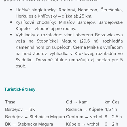
Liečivé singletracky: Rodinný, Napoleon, Čerešenka,
Herkules a Kráľovský – dĺžka až 25 km.
Kyslíkové chodníky: Mihaľov–Bardejov, Bardejovské
Kúpele – vhodné aj pre rodiny.
Vyhliadky a rozhľadne: vlani otvorená Berzewiczova
veža na Stebníckej Magure (29,6 m), rozhľadňa
Kamenná hora pri kúpeľoch, Čierna Mláka s výhľadom
na hrad Zborov, vyhliadka v Kružlovej, rozhľadňa vo
Svidníku. Drevené útulne umožňujú aj nocľah pre 5
osôb.
Turistické trasy:
Trasa
Od → Kam
km
Čas
Bardejov → BK
Radnica → Kúpele
4,5
1 h
Bardejov → Stebnícka Magura
Centrum → vrchol
8
2,5 h
BK → Stebnícka Magura
Kúpele → vrchol
6
2 h