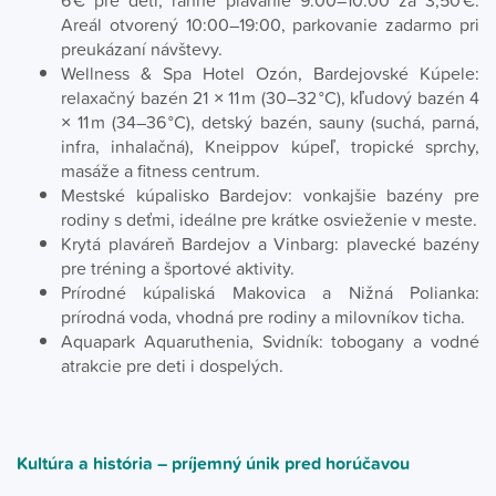
6 € pre deti, ranné plávanie 9:00–10:00 za 3,50 €.
Areál otvorený 10:00–19:00, parkovanie zadarmo pri
preukázaní návštevy.
Wellness & Spa Hotel Ozón, Bardejovské Kúpele:
relaxačný bazén 21 × 11 m (30–32 °C), kľudový bazén 4
× 11 m (34–36 °C), detský bazén, sauny (suchá, parná,
infra, inhalačná), Kneippov kúpeľ, tropické sprchy,
masáže a fitness centrum.
Mestské kúpalisko Bardejov: vonkajšie bazény pre
rodiny s deťmi, ideálne pre krátke osvieženie v meste.
Krytá plaváreň Bardejov a Vinbarg: plavecké bazény
pre tréning a športové aktivity.
Prírodné kúpaliská Makovica a Nižná Polianka:
prírodná voda, vhodná pre rodiny a milovníkov ticha.
Aquapark Aquaruthenia, Svidník: tobogany a vodné
atrakcie pre deti i dospelých.
Kultúra a história – príjemný únik pred horúčavou