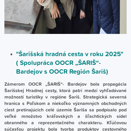
"Šarišská hradná cesta v roku 2025"
( Spolupráca OOCR „ŠARIŠ“-
Bardejov s OOCR Región Šariš)
Zámerom OOCR „ŠARIŠ“- Bardejov bola propagácia
Šarišskej Hradnej cesty, ktorá patrí medzí vyhľadávané
možností turistiky v regióne Šariš. Strategická severná
hranica s Poľskom a niekoľko významných obchodných
ciest pretínajúcich celé územie Šariša sa podpísalo pod
veľké množstvo kráľovských a šľachtických sídel
obranného a reprezentačného charakteru. Kľúčovou
súčasťou projektu bola tvorba produktov cestovného