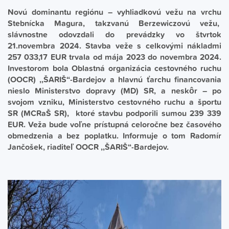
Novú dominantu regiónu – vyhliadkovú vežu na vrchu
Stebnícka Magura, takzvanú Berzewiczovú vežu,
slávnostne odovzdali do prevádzky vo štvrtok
21.novembra 2024. Stavba veže s celkovými nákladmi
257 033,17 EUR trvala od mája 2023 do novembra 2024.
Investorom bola Oblastná organizácia cestovného ruchu
(OOCR) ,,ŠARIŠ“-Bardejov a hlavnú ťarchu financovania
nieslo Ministerstvo dopravy (MD) SR, a neskôr – po
svojom vzniku, Ministerstvo cestovného ruchu a športu
SR (MCRaŠ SR), ktoré stavbu podporili sumou 239 339
EUR. Veža bude voľne prístupná celoročne bez časového
obmedzenia a bez poplatku. Informuje o tom Radomír
Jančošek, riaditeľ OOCR ,,ŠARIŠ“-Bardejov.