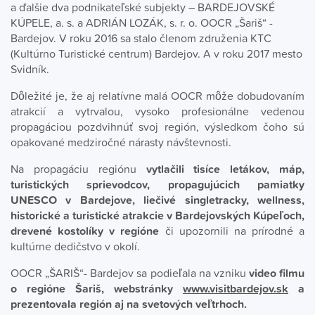
a ďalšie dva podnikateľské subjekty – BARDEJOVSKÉ
KÚPELE, a. s. a ADRIÁN LOZÁK, s. r. o. OOCR „Šariš“ -
Bardejov. V roku 2016 sa stalo členom združenia KTC
(Kultúrno Turistické centrum) Bardejov. A v roku 2017 mesto
Svidník.
Dôležité je, že aj relatívne malá OOCR môže dobudovaním
atrakcií a vytrvalou, vysoko profesionálne vedenou
propagáciou pozdvihnúť svoj región, výsledkom čoho sú
opakované medziročné nárasty návštevnosti.
Na propagáciu regiónu
vytlačili tisíce letákov, máp,
turistických sprievodcov, propagujúcich pamiatky
UNESCO v Bardejove, liečivé singletracky, wellness,
historické a turistické atrakcie v Bardejovských Kúpeľoch,
drevené kostolíky v regióne
či upozornili na prírodné a
kultúrne dedičstvo v okolí.
OOCR „ŠARIŠ“- Bardejov sa podieľala na vzniku
video filmu
o regióne Šariš, webstránky
www.visitbardejov.sk
a
prezentovala región aj na svetových veľtrhoch.