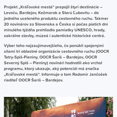
Projekt „Kráľovské mestá“ prepojil štyri destinácie –
Levoču, Bardejov, Kežmarok a Starú Ľubovňu – do
jedného uceleného produktu cestovného ruchu. Takmer
20 novinárov zo Slovenska a Česka si počas piatich dní
minulého týždňa prehliadlo pamiatky UNESCO, hrady,
sakrálne stavby, múzeá i autentické historické centrá.
Výber toho najzaujímavejšieho, čo ponúkli spojenými
silami tri oblastné organizácie cestovného ruchu (OOCR
Tatry-Spiš-Pieniny, OOCR Šariš – Bardejov, OOCR
Severný Spiš – Pieniny) novinári hodnotili ako vrchol
programu, ktorý ukazuje, aký potenciál má značka
„Kráľovské mestá“. Informuje o tom Radomír Jančošek
riaditeľ OOCR Šariš – Bardejov.