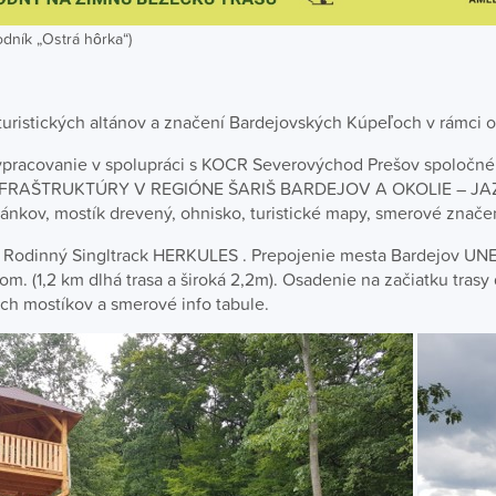
odník „Ostrá hôrka“)
uristických altánov a značení Bardejovských Kúpeľoch v rámci obn
pracovanie v spolupráci s KOCR Severovýchod Prešov spoločné
FRAŠTRUKTÚRY V REGIÓNE ŠARIŠ BARDEJOV A OKOLIE – JAZI
tánkov, mostík drevený, ohnisko, turistické mapy, smerové značen
a Rodinný Singltrack HERKULES . Prepojenie mesta Bardejov U
m. (1,2 km dlhá trasa a široká 2,2m). Osadenie na začiatku tras
ch mostíkov a smerové info tabule.