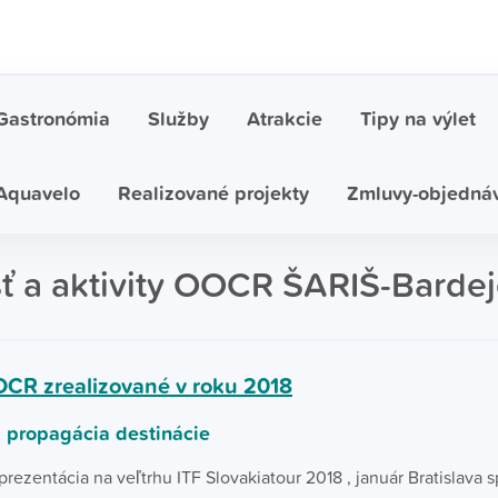
Gastronómia
Služby
Atrakcie
Tipy na výlet
Aquavelo
Realizované projekty
Zmluvy-objedná
ť a aktivity OOCR ŠARIŠ-Barde
OCR zrealizované v roku 2018
 propagácia destinácie
prezentácia na veľtrhu ITF Slovakiatour 2018 , január Bratislava