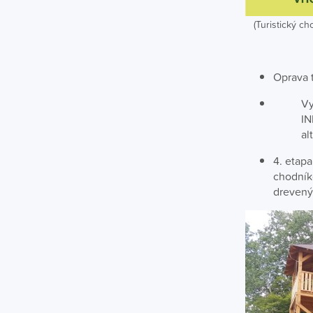
(Turistický ch
Oprava t
Vy
IN
al
4. etap
chodníko
drevený