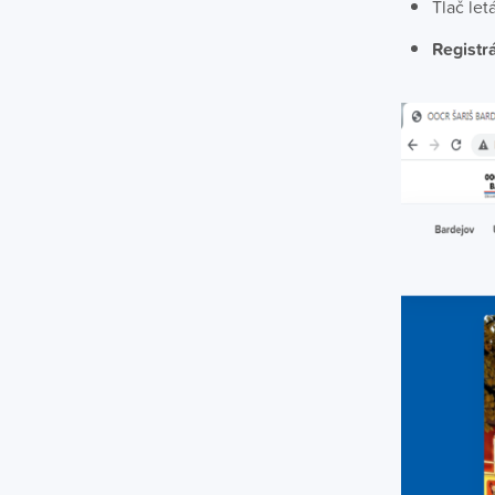
Tlač let
Registr