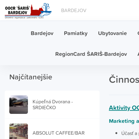
BARDEJOV
Bardejov
Pamiatky
Ubytovanie
RegionCard ŠARIŠ-Bardejov
Najčítanejšie
Činnos
Kúpeľná Dvorana -
Aktivity O
SRDIEČKO
Marketing a
ABSOLUT CAFFEE/BAR
Účasť a 