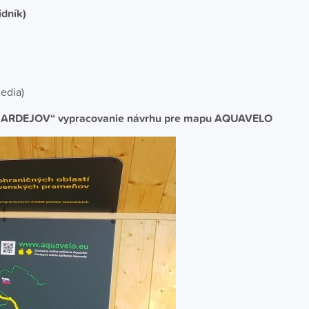
idník)
edia)
BARDEJOV“ vypracovanie návrhu pre mapu AQUAVELO