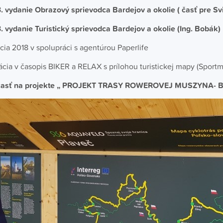
3. vydanie Obrazový sprievodca Bardejov a okolie ( časť pre Sv
3. vydanie Turistický sprievodca Bardejov a okolie (Ing. Bobák)
ia 2018 v spolupráci s agentúrou Paperlife
cia v časopis BIKER a RELAX s prílohou turistickej mapy (Sportm
časť na projekte „ PROJEKT TRASY ROWEROVEJ MUSZYNA- 