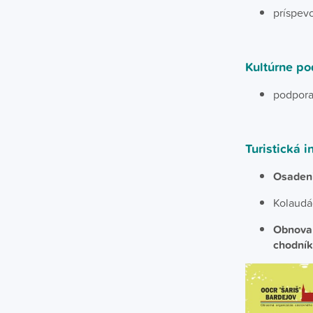
príspev
Kultúrne po
podpora
Turistická i
Osadeni
Kolaudác
Obnova 
chodník