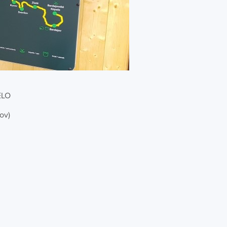
ELO
ov)