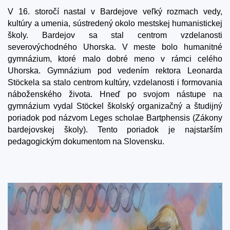
V 16. storočí nastal v Bardejove veľký rozmach vedy,
kultúry a umenia, sústredený okolo mestskej humanistickej
školy. Bardejov sa stal centrom vzdelanosti
severovýchodného Uhorska. V meste bolo humanitné
gymnázium, ktoré malo dobré meno v rámci celého
Uhorska. Gymnázium pod vedením rektora Leonarda
Stöckela sa stalo centrom kultúry, vzdelanosti i formovania
náboženského života. Hneď po svojom nástupe na
gymnázium vydal Stöckel školský organizačný a študijný
poriadok pod názvom Leges scholae Bartphensis (Zákony
bardejovskej školy). Tento poriadok je najstarším
pedagogickým dokumentom na Slovensku.