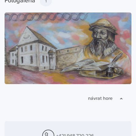
Fotogaléria
1
návrat hore
+421 948 720 226