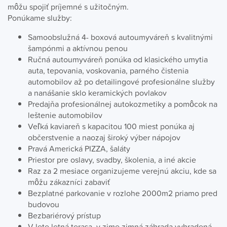
môžu spojiť príjemné s užitočným.
Ponúkame služby:
Samoobslužná 4- boxová autoumyváreň s kvalitnými
šampónmi a aktívnou penou
Ručná autoumyváreň ponúka od klasického umytia
auta, tepovania, voskovania, parného čistenia
automobilov až po detailingové profesionálne služby
a nanášanie sklo keramických povlakov
Predajňa profesionálnej autokozmetiky a pomôcok na
leštenie automobilov
Veľká kaviareň s kapacitou 100 miest ponúka aj
občerstvenie a naozaj široký výber nápojov
Pravá Americká PIZZA, šaláty
Priestor pre oslavy, svadby, školenia, a iné akcie
Raz za 2 mesiace organizujeme verejnú akciu, kde sa
môžu zákazníci zabaviť
Bezplatné parkovanie v rozlohe 2000m2 priamo pred
budovou
Bezbariérový prístup
V lete letná terasa, v zime zimná záhrada vyhradená