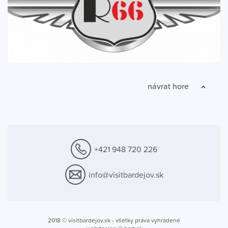
návrat hore
+421 948 720 226
info@visitbardejov.sk
2018 ©
visitbardejov.sk
- všetky práva vyhradené