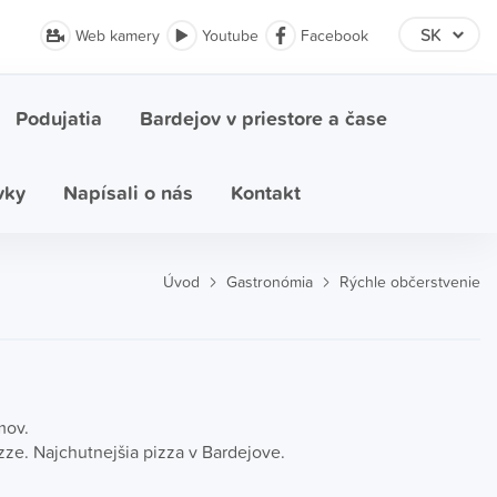
Web kamery
Youtube
Facebook
Podujatia
Bardejov v priestore a čase
vky
Napísali o nás
Kontakt
Úvod
Gastronómia
Rýchle občerstvenie
mov.
zze. Najchutnejšia pizza v Bardejove.