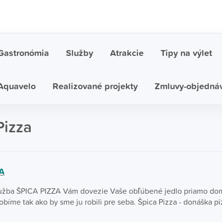
Gastronómia
Služby
Atrakcie
Tipy na výlet
Aquavelo
Realizované projekty
Zmluvy-objedná
Pizza
A
užba ŠPICA PIZZA Vám dovezie Vaše obľúbené jedlo priamo do
obíme tak ako by sme ju robili pre seba. Špica Pizza - donáška pi