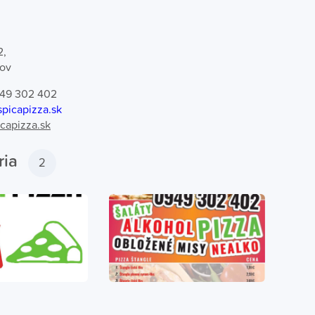
2,
jov
949 302 402
picapizza.sk
capizza.sk
ria
2